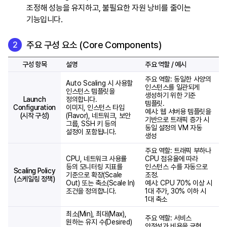
조정해 성능을 유지하고, 불필요한 자원 낭비를 줄이는
기능입니다.
주요 구성 요소 (Core Components)
구성 항목
설명
주요 역할 / 예시
주요 역할: 동일한 사양의
Auto Scaling 시 사용할
인스턴스를 일관되게
인스턴스 템플릿을
생성하기 위한 기준
Launch
정의합니다.
템플릿.
Configuration
이미지, 인스턴스 타입
예시: 웹 서버용 템플릿을
(시작 구성)
(Flavor), 네트워크, 보안
기반으로 트래픽 증가 시
그룹, SSH 키 등의
동일 설정의 VM 자동
설정이 포함됩니다.
생성
주요 역할: 트래픽 부하나
CPU, 네트워크 사용률
CPU 점유율에 따라
등의 모니터링 지표를
인스턴스 수를 자동으로
Scaling Policy
기준으로 확장(Scale
조정.
(스케일링 정책)
Out) 또는 축소(Scale In)
예시: CPU 70% 이상 시
조건을 정의합니다.
1대 추가, 30% 이하 시
1대 축소
최소(Min), 최대(Max),
주요 역할: 서비스
원하는 유지 수(Desired)
안정성과 비용을 균형