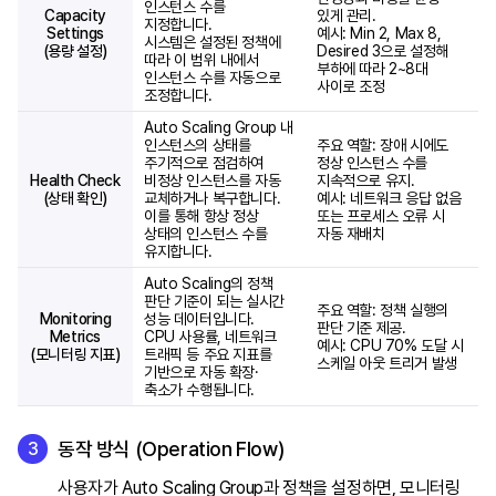
인스턴스 수를
Capacity
있게 관리.
지정합니다.
Settings
예시: Min 2, Max 8,
시스템은 설정된 정책에
(용량 설정)
Desired 3으로 설정해
따라 이 범위 내에서
부하에 따라 2~8대
인스턴스 수를 자동으로
사이로 조정
조정합니다.
Auto Scaling Group 내
인스턴스의 상태를
주요 역할: 장애 시에도
주기적으로 점검하여
정상 인스턴스 수를
Health Check
비정상 인스턴스를 자동
지속적으로 유지.
(상태 확인)
교체하거나 복구합니다.
예시: 네트워크 응답 없음
이를 통해 항상 정상
또는 프로세스 오류 시
상태의 인스턴스 수를
자동 재배치
유지합니다.
Auto Scaling의 정책
판단 기준이 되는 실시간
주요 역할: 정책 실행의
Monitoring
성능 데이터입니다.
판단 기준 제공.
Metrics
CPU 사용률, 네트워크
예시: CPU 70% 도달 시
(모니터링 지표)
트래픽 등 주요 지표를
스케일 아웃 트리거 발생
기반으로 자동 확장·
축소가 수행됩니다.
동작 방식 (Operation Flow)
사용자가 Auto Scaling Group과 정책을 설정하면, 모니터링