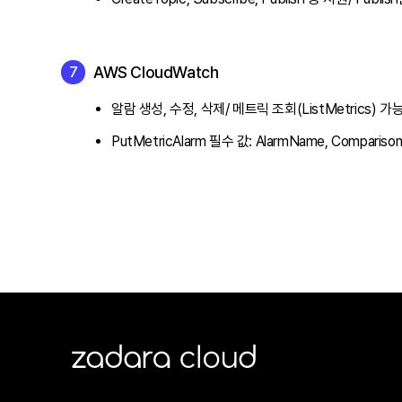
AWS CloudWatch
알람 생성, 수정, 삭제/ 메트릭 조회(ListMetrics) 가
PutMetricAlarm 필수 값: AlarmName, ComparisonO
ZADARA CLOUD