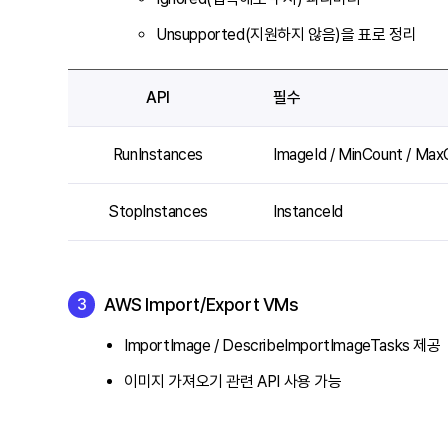
Unsupported(지원하지 않음)을 표로 정리
API
필수
RunInstances
ImageId / MinCount / Max
StopInstances
InstanceId
AWS Import/Export VMs
ImportImage / DescribeImportImageTasks 제공
이미지 가져오기 관련 API 사용 가능