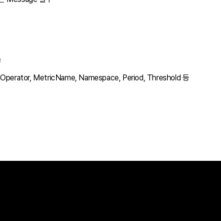
능
perator, MetricName, Namespace, Period, Threshold 등