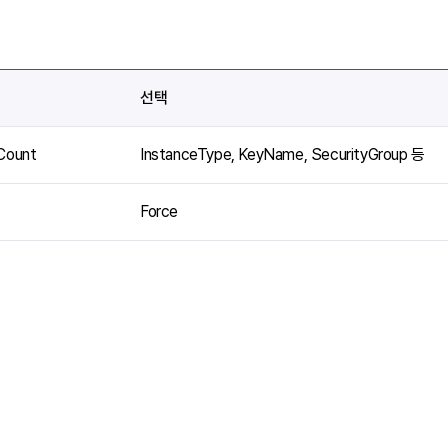
선택
Count
InstanceType, KeyName, SecurityGroup 등
Force