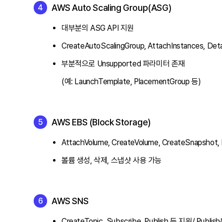
AWS Auto Scaling Group(ASG)
대부분의 ASG API 지원
CreateAutoScalingGroup, AttachInstances, De
부분적으로 Unsupported 파라미터 존재
(예: LaunchTemplate, PlacementGroup 등)
AWS EBS (Block Storage)
AttachVolume, CreateVolume, CreateSnapshot
볼륨 생성, 삭제, 스냅샷 사용 가능
AWS SNS
CreateTopic, Subscribe, Publish 등 지원/ Publ