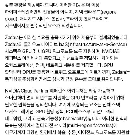
갖춘 환경을 제공해야 합니다. 이러한 기능은 더 이상
하이퍼스케일러만의 전유물이 아니며, 지역 클라우드(regional
cloud), 매니지드 서비스, 통신사, 프라이빗 엔터프라이즈
시스템에서도 필수적인 요소가 되었습니다.
Zadara는 이러한 수요를 충족시키기 위해 처음부터 설계되었습니다.
Zadara의 클라우드 네이티브 IaaS(Infrastructure-as-a-Service)
시스템은 GPU 및 비GPU 워크로드를 모두 지원하며, NVIDIA의
레퍼런스 아키텍처와 통합되고, 테넌트별로 정밀하게 제어되는
오케스트레이션, 정책, 네트워크 세분화를 제공합니다. GPU
할당부터 DPU를 활용한 네트워크 오프로드에 이르기까지, Zadara는
복잡성을 추상화하면서도 성능과 규정 준수를 그대로 유지합니다.
NVIDIA Cloud Partner 레퍼런스 아키텍처는 확장 가능하고
소버린하며 멀티 테넌트를 지원하는 GPU 인프라를 구축하기 위해
필요한 원칙들을 정의합니다. 여기에 포함되는 요소는 전체 스택
오케스트레이션, GPU 할당 정책, PCI 패스스루, 테넌트 격리
네트워킹, 그리고 관측 가능성(observability)입니다. 이러한 원칙의
목표는 엣지에서 멀티 리전 팩토리(multi-region factories)에
이르기까지 다양한 환경에서 학습, 추론, 에이전트 워크로드를 지원할